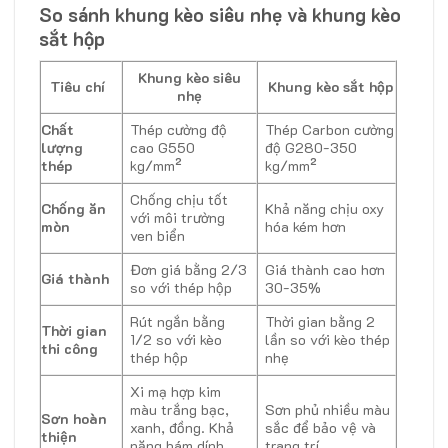
So sánh khung kèo siêu nhẹ và khung kèo
sắt hộp
Khung kèo siêu
Tiêu chí
Khung kèo sắt hộp
nhẹ
Chất
Thép cường độ
Thép Carbon cường
lượng
cao G550
độ G280-350
thép
kg/mm²
kg/mm²
Chống chịu tốt
Chống ăn
Khả năng chịu oxy
với môi trường
mòn
hóa kém hơn
ven biển
Đơn giá bằng 2/3
Giá thành cao hơn
Giá thành
so với thép hộp
30-35%
Rút ngắn bằng
Thời gian bằng 2
Thời gian
1/2 so với kèo
lần so với kèo thép
thi công
thép hộp
nhẹ
Xi mạ hợp kim
màu trắng bạc,
Sơn phủ nhiều màu
Sơn hoàn
xanh, đồng. Khả
sắc để bảo vệ và
thiện
năng bám dính
trang trí