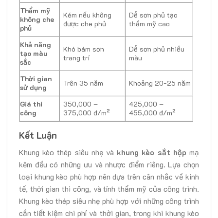
Thẩm mỹ
Kém nếu không
Dễ sơn phủ tạo
không che
được che phủ
thẩm mỹ cao
phủ
Khả năng
Khó bám sơn
Dễ sơn phủ nhiều
tạo màu
trang trí
màu
sắc
Thời gian
Trên 35 năm
Khoảng 20-25 năm
sử dụng
Giá thi
350,000 –
425,000 –
công
375,000 đ/m²
455,000 đ/m²
Kết Luận
Khung kèo thép siêu nhẹ và
khung kèo sắt hộp
mạ
kẽm đều có những ưu và nhược điểm riêng. Lựa chọn
loại khung kèo phù hợp nên dựa trên cân nhắc về kinh
tế, thời gian thi công, và tính thẩm mỹ của công trình.
Khung kèo thép siêu nhẹ phù hợp với những công trình
cần tiết kiệm chi phí và thời gian, trong khi khung kèo