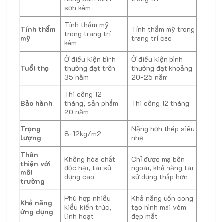
sơn kém
Tính thẩm mỹ
Tính thẩm
Tính thẩm mỹ trong
trong trang trí
mỹ
trang trí cao
kém
Ở điều kiện bình
Ở điều kiện bình
Tuổi thọ
thường đạt trên
thường đạt khoảng
35 năm
20-25 năm
Thi công 12
Bảo hành
tháng, sản phẩm
Thi công 12 tháng
20 năm
Trọng
Nặng hơn thép siêu
8-12kg/m2
lượng
nhẹ
Thân
Không hóa chất
Chỉ được mạ bên
thiện với
độc hại, tái sử
ngoài, khả năng tái
môi
dụng cao
sử dụng thấp hơn
trường
Phù hợp nhiều
Khả năng uốn cong
Khả năng
kiểu kiến trúc,
tạo hình mái vòm
ứng dụng
linh hoạt
đẹp mắt