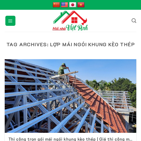
Skip
to
content
TAG ARCHIVES:
LỢP MÁI NGÓI KHUNG KÈO THÉP
Thi công trọn gói mái ngói khung kèo thép | Giá thi công mái