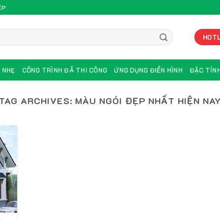
ỆP
HOTL
U NHẸ
CÔNG TRÌNH ĐÃ THI CÔNG
ỨNG DỤNG ĐIỂN HÌNH
ĐẶC TÍNH
TAG ARCHIVES:
MÀU NGÓI ĐẸP NHẤT HIỆN NA