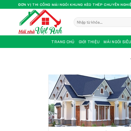
Skip
ĐƠN VỊ THI CÔNG MÁI NGÓI KHUNG KÈO THÉP CHUYÊN NGHI
to
content
TRANG CHỦ
GIỚI THIỆU
MÁI NGÓI SIÊ