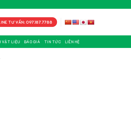
INE TƯ VẤN: 097.187.7788
 VẬT LIỆU
BÁO GIÁ
TIN TỨC
LIÊN HỆ
Y