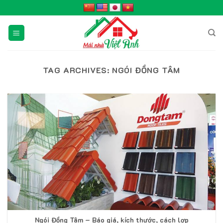
Skip
to
content
TAG ARCHIVES:
NGÓI ĐỒNG TÂM
Ngói Đồng Tâm – Báo giá, kích thước, cách lợp