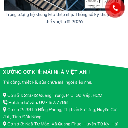
Trọng lượng hệ khung kèo thép nhẹ: Thông số kỹ thuật và ưu
thế vượt trội 2026
XƯỞNG CƠ KHÍ: MÁI NHÀ VIỆT ANH
Thi công, thiết kế, sửa chữa mái ngói siêu nhẹ.
Cơ sở 1: 213/12 Quang Trung, P10, Gò Vấp, HCM
Hotline tư vấn: 097.187.7788
Cơ sở 2: 38 Lê Hồng Phong, Thị trấn EaTling, Huyện Cư
Jút, Tỉnh Đắk Nông
Cơ sở 3: Ngã Tư Mắc, Xã Quang Phục, Huyện Tứ Kỳ, Hải