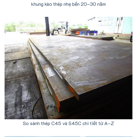
khung kèo thép nhẹ bền 20–30 năm
So sánh thép C45 và S45C chi tiết từ A–Z