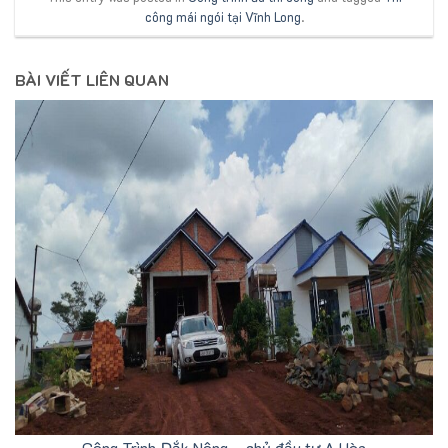
công mái ngói tại Vĩnh Long
.
BÀI VIẾT LIÊN QUAN
Công Trình Đắk Nông – chủ đầu tư A Hòa