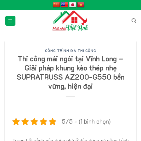
Skip
to
content
CÔNG TRÌNH ĐÃ THI CÔNG
Thi công mái ngói tại Vĩnh Long –
Giải pháp khung kèo thép nhẹ
SUPRATRUSS AZ200-G550 bền
vững, hiện đại
5/5 - (1 bình chọn)
Trong bối cảnh xây dựng nhà ở dân dụng và công trình