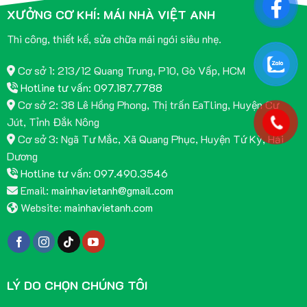
XƯỞNG CƠ KHÍ: MÁI NHÀ VIỆT ANH
Thi công, thiết kế, sửa chữa mái ngói siêu nhẹ.
Cơ sở 1: 213/12 Quang Trung, P10, Gò Vấp, HCM
Hotline tư vấn: 097.187.7788
Cơ sở 2: 38 Lê Hồng Phong, Thị trấn EaTling, Huyện Cư
Jút, Tỉnh Đắk Nông
Cơ sở 3: Ngã Tư Mắc, Xã Quang Phục, Huyện Tứ Kỳ, Hải
Dương
Hotline tư vấn: 097.490.3546
Email:
mainhavietanh@gmail.com
Website:
mainhavietanh.com
LÝ DO CHỌN CHÚNG TÔI