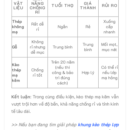
VẬT
NĂNG
GIÁ
TUỔI THỌ
RỦI RO
LIỆU
CHỐNG
THÀNH
RỈ
Thép
Xuống
Rất dễ
không
Ngắn
Rẻ
cấp
rỉ
mạ
nhanh
Không
Trung
Mối mọt,
Gỗ
rỉ nhưng
Trung bình
bình
mục nát
dễ mục
Trên 20 năm
Kèo
(nếu thi
Có thể rỉ
thép
Chống
công & bảo
Hợp lý
nếu lớp
mạ
rỉ tốt
trì đúng
mạ hỏng
kẽm
cách)
Kết luận
: Trong cùng điều kiện, kèo thép mạ kẽm vẫn
vượt trội hơn về độ bền, khả năng chống rỉ và tính kinh
tế lâu dài.
>> Nếu bạn đang tìm giải pháp
khung kèo thép lợp