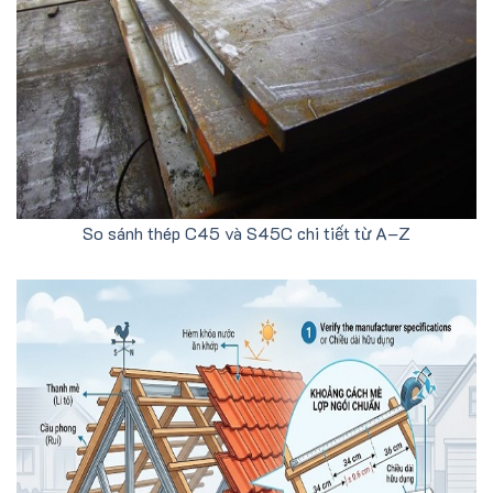
So sánh thép C45 và S45C chi tiết từ A–Z