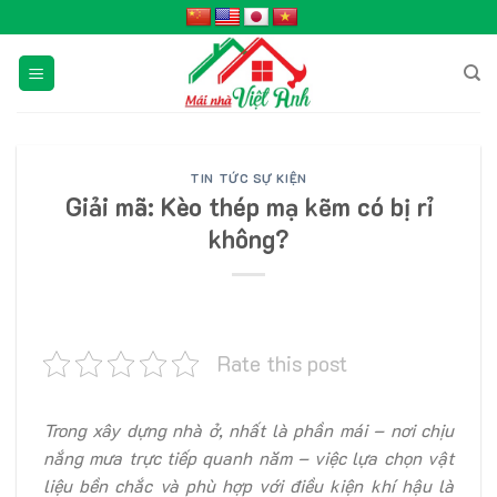
Skip
to
content
TIN TỨC SỰ KIỆN
Giải mã: Kèo thép mạ kẽm có bị rỉ
không?
Rate this post
Trong xây dựng nhà ở, nhất là phần mái – nơi chịu
nắng mưa trực tiếp quanh năm – việc lựa chọn vật
liệu bền chắc và phù hợp với điều kiện khí hậu là