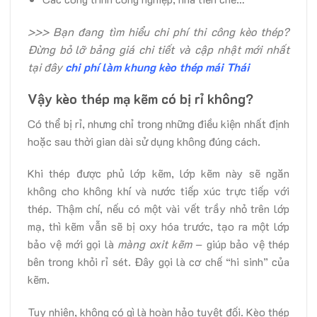
>>> Bạn đang tìm hiểu chi phí thi công kèo thép?
Đừng bỏ lỡ bảng giá chi tiết và cập nhật mới nhất
tại đây
chi phí làm khung kèo thép mái Thái
Vậy kèo thép mạ kẽm có bị rỉ không?
Có thể bị rỉ, nhưng chỉ trong những điều kiện nhất định
hoặc sau thời gian dài sử dụng không đúng cách.
Khi thép được phủ lớp kẽm, lớp kẽm này sẽ ngăn
không cho không khí và nước tiếp xúc trực tiếp với
thép. Thậm chí, nếu có một vài vết trầy nhỏ trên lớp
mạ, thì kẽm vẫn sẽ bị oxy hóa trước, tạo ra một lớp
bảo vệ mới gọi là
màng oxit kẽm
– giúp bảo vệ thép
bên trong khỏi rỉ sét. Đây gọi là cơ chế “hi sinh” của
kẽm.
Tuy nhiên, không có gì là hoàn hảo tuyệt đối. Kèo thép