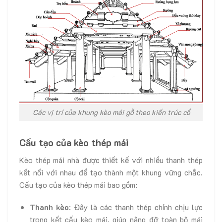
Các vị trí của khung kèo mái gỗ theo kiến trúc cổ
Cấu tạo của kèo thép mái
Kèo thép mái nhà được thiết kế với nhiều thanh thép
kết nối với nhau để tạo thành một khung vững chắc.
Cấu tạo của kèo thép mái bao gồm:
Thanh kèo
: Đây là các thanh thép chính chịu lực
trong kết cấu kèo mái, giúp nâng đỡ toàn bộ mái