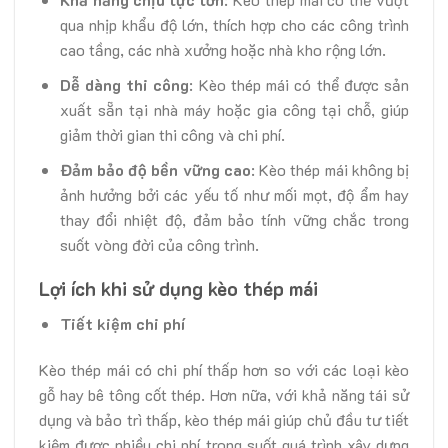
qua nhịp khẩu độ lớn, thích hợp cho các công trình
cao tầng, các nhà xưởng hoặc nhà kho rộng lớn.
Dễ dàng thi công
: Kèo thép mái có thể được sản
xuất sẵn tại nhà máy hoặc gia công tại chỗ, giúp
giảm thời gian thi công và chi phí.
Đảm bảo độ bền vững cao
: Kèo thép mái không bị
ảnh hưởng bởi các yếu tố như mối mọt, độ ẩm hay
thay đổi nhiệt độ, đảm bảo tính vững chắc trong
suốt vòng đời của công trình.
Lợi ích khi sử dụng kèo thép mái
Tiết kiệm chi phí
Kèo thép mái có chi phí thấp hơn so với các loại kèo
gỗ hay bê tông cốt thép. Hơn nữa, với khả năng tái sử
dụng và bảo trì thấp, kèo thép mái giúp chủ đầu tư tiết
kiệm được nhiều chi phí trong suốt quá trình xây dựng