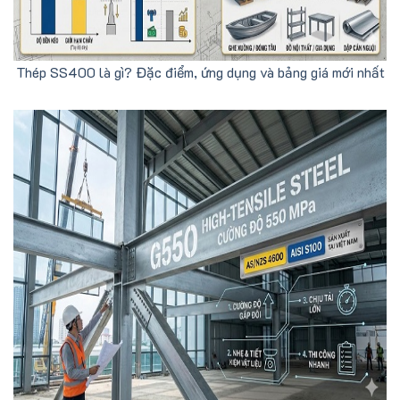
Thép SS400 là gì? Đặc điểm, ứng dụng và bảng giá mới nhất