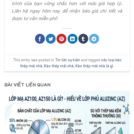
trình của bạn vững chắc hơn với mức giá hợp lý.
Liên hệ ngay hôm nay để nhận báo giá chi tiết và
được tư vấn miễn phí!
This entry was posted in
Tin tức sự kiện
and tagged
các loại kèo
thép mái nhà
,
Kèo thép mái nhà
,
Kèo thép mái nhà là gì
.
BÀI VIẾT LIÊN QUAN