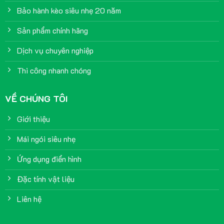
Bảo hành kèo siêu nhẹ 20 năm
Sản phẩm chính hãng
Dịch vụ chuyên nghiệp
Thi công nhanh chóng
VỀ CHÚNG TÔI
Giới thiệu
Mái ngói siêu nhẹ
Ứng dụng điển hình
Đặc tính vật liệu
Liên hệ