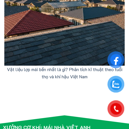
Vật liệu lợp mái bền nhất là gì? Phân tích kĩ thuật theo tuổi
thọ và khí hậu Việt Nam
XƯỞNG CƠ KHÍ: MÁI NHÀ VIỆT ANH