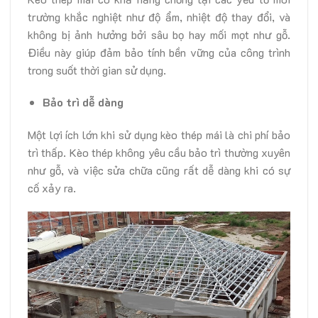
trường khắc nghiệt như độ ẩm, nhiệt độ thay đổi, và
không bị ảnh hưởng bởi sâu bọ hay mối mọt như gỗ.
Điều này giúp đảm bảo tính bền vững của công trình
trong suốt thời gian sử dụng.
Bảo trì dễ dàng
Một lợi ích lớn khi sử dụng kèo thép mái là chi phí bảo
trì thấp. Kèo thép không yêu cầu bảo trì thường xuyên
như gỗ, và việc sửa chữa cũng rất dễ dàng khi có sự
cố xảy ra.