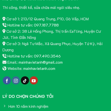
Thi công, thiết kế, sửa chữa mái ngói siêu nhẹ.
Cơ sở 1: 213/12 Quang Trung, P10, Gò Vấp, HCM
Hotline tư vấn: 097.187.7788
Cơ sở 2: 38 Lê Hồng Phong, Thị trấn EaTling, Huyện Cư
Jút, Tỉnh Đắk Nông
Cơ sở 3: Ngã Tư Mắc, Xã Quang Phục, Huyện Tứ Kỳ, Hải
Dương
Hotline tư vấn: 097.490.3546
Email:
mainhavietanh@gmail.com
Website:
mainhavietanh.com
LÝ DO CHỌN CHÚNG TÔI
Hơn 10 năm kinh nghiệm