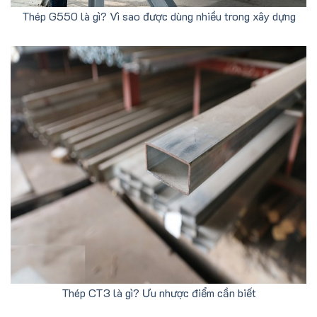
Thép G550 là gì? Vì sao được dùng nhiều trong xây dựng
Thép CT3 là gì? Ưu nhược điểm cần biết