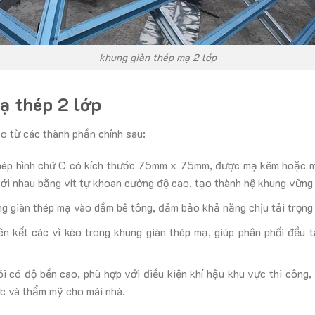
khung giàn thép mạ 2 lớp
ạ thép 2 lớp
o từ các thành phần chính sau:
hép hình chữ C có kích thước 75mm x 75mm, được mạ kẽm hoặc m
với nhau bằng vít tự khoan cường độ cao, tạo thành hệ khung vững 
ng giàn thép mạ vào dầm bê tông, đảm bảo khả năng chịu tải trọng 
n kết các vì kèo trong khung giàn thép mạ, giúp phân phối đều t
ói có độ bền cao, phù hợp với điều kiện khí hậu khu vực thi công,
c và thẩm mỹ cho mái nhà.