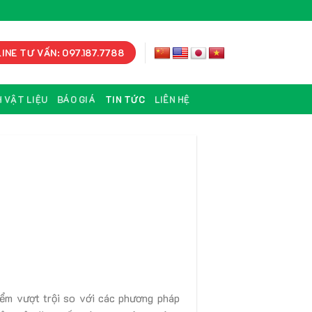
INE TƯ VẤN: 097.187.7788
 VẬT LIỆU
BÁO GIÁ
TIN TỨC
LIÊN HỆ
iểm vượt trội so với các phương pháp