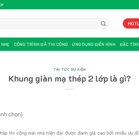
ỆP
HOTL
U NHẸ
CÔNG TRÌNH ĐÃ THI CÔNG
ỨNG DỤNG ĐIỂN HÌNH
ĐẶC TÍNH
TIN TỨC SỰ KIỆN
Khung giàn mạ thép 2 lớp là gì?
ình chọn)
pháp thi công mái nhà hiện đại được đánh giá cao bởi nhiều ưu đ