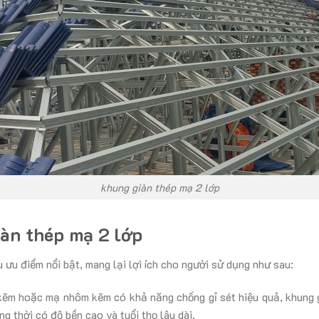
khung giàn thép mạ 2 lớp
àn thép mạ 2 lớp
 ưu điểm nổi bật, mang lại lợi ích cho người sử dụng như sau:
kẽm hoặc mạ nhôm kẽm có khả năng chống gỉ sét hiệu quả, khung g
g thời có độ bền cao và tuổi thọ lâu dài.