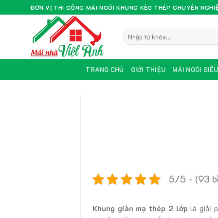
Skip
ĐƠN VỊ THI CÔNG MÁI NGÓI KHUNG KÈO THÉP CHUYÊN NGHI
to
content
TRANG CHỦ
GIỚI THIỆU
MÁI NGÓI SIÊ
5/5 - (93 b
Khung giàn mạ thép 2 lớp
là giải 