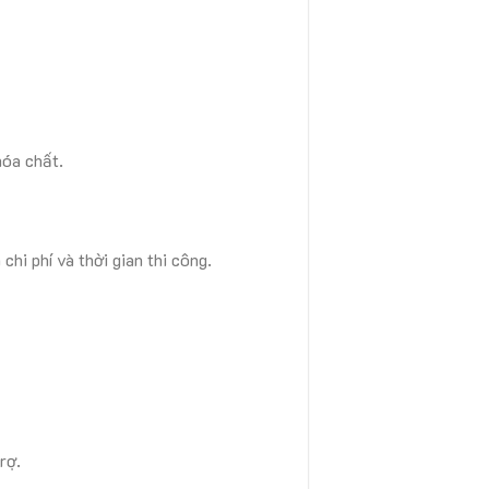
hóa chất.
chi phí và thời gian thi công.
rợ.