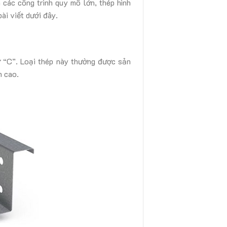
 các công trình quy mô lớn, thép hình
bài viết dưới đây.
hữ “C”. Loại thép này thường được sản
n cao.