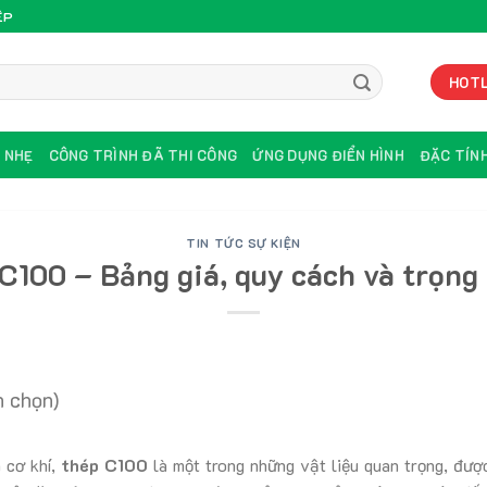
ỆP
HOTL
U NHẸ
CÔNG TRÌNH ĐÃ THI CÔNG
ỨNG DỤNG ĐIỂN HÌNH
ĐẶC TÍNH
TIN TỨC SỰ KIỆN
C100 – Bảng giá, quy cách và trọng
h chọn)
 cơ khí,
thép C100
là một trong những vật liệu quan trọng, đượ