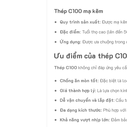
Thép C100 mạ kẽm
Quy trình sản xuất
: Được mạ kẽm
Đặc điểm
: Tuổi thọ cao (lên đến 
Ứng dụng
: Được ưa chuộng trong 
Ưu điểm của thép C1
Thép C100
không chỉ đáp ứng yêu cầu 
Chống ăn mòn tốt
: Đặc biệt là l
Giá thành hợp lý
: Là lựa chọn kin
Dễ vận chuyển và lắp đặt
: Cấu 
Đa dạng kích thước
: Phù hợp với
Khả năng vượt nhịp lớn
: Đảm bảo