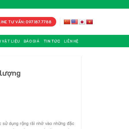
INE TƯ VẤN: 097.187.7788
 VẬT LIỆU
BÁO GIÁ
TIN TỨC
LIÊN HỆ
 lượng
c sử dụng rộng rãi nhờ vào những đặc