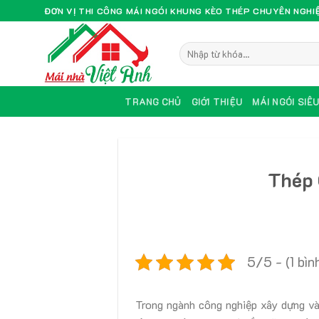
Skip
ĐƠN VỊ THI CÔNG MÁI NGÓI KHUNG KÈO THÉP CHUYÊN NGHI
to
content
TRANG CHỦ
GIỚI THIỆU
MÁI NGÓI SIÊ
Thép 
5/5 - (1 bìn
Trong ngành công nghiệp xây dựng và