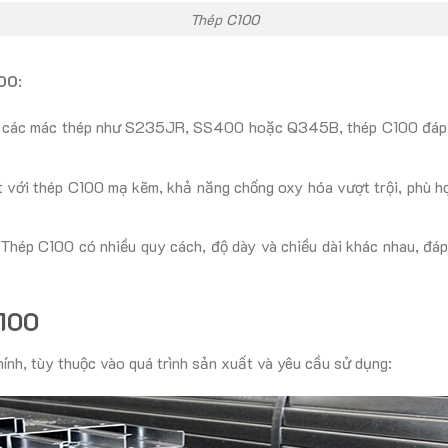
Thép C100
100
:
ừ các mác thép như S235JR, SS400 hoặc Q345B, thép C100 đáp ứ
t với thép C100 mạ kẽm, khả năng chống oxy hóa vượt trội, phù h
 Thép C100 có nhiều quy cách, độ dày và chiều dài khác nhau, đáp
C100
ính, tùy thuộc vào quá trình sản xuất và yêu cầu sử dụng: