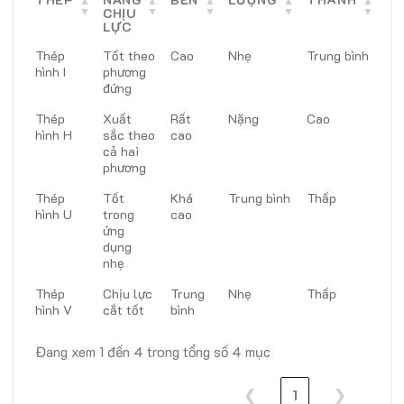
CHỊU
LỰC
Thép
Tốt theo
Cao
Nhẹ
Trung bình
hình I
phương
đứng
Thép
Xuất
Rất
Nặng
Cao
hình H
sắc theo
cao
cả hai
phương
Thép
Tốt
Khá
Trung bình
Thấp
hình U
trong
cao
ứng
dụng
nhẹ
Thép
Chịu lực
Trung
Nhẹ
Thấp
hình V
cắt tốt
bình
Đang xem 1 đến 4 trong tổng số 4 mục
❮
1
❯