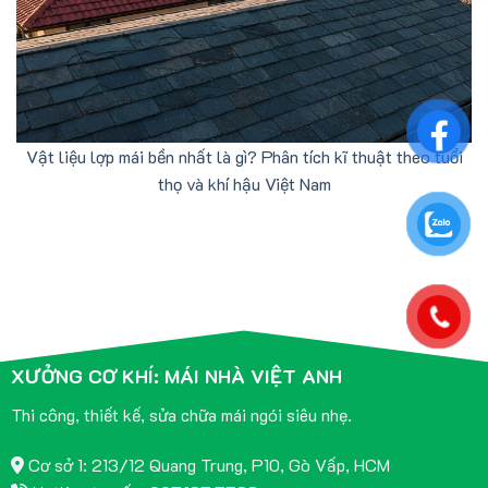
Vật liệu lợp mái bền nhất là gì? Phân tích kĩ thuật theo tuổi
thọ và khí hậu Việt Nam
XƯỞNG CƠ KHÍ: MÁI NHÀ VIỆT ANH
Thi công, thiết kế, sửa chữa mái ngói siêu nhẹ.
Cơ sở 1: 213/12 Quang Trung, P10, Gò Vấp, HCM