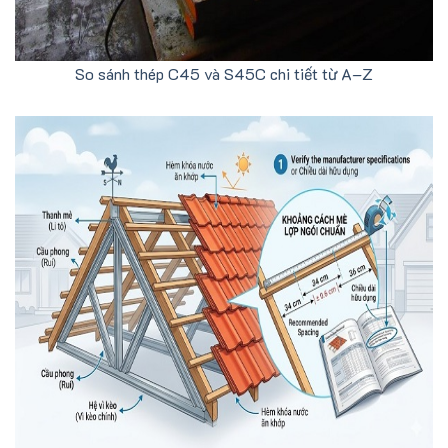
So sánh thép C45 và S45C chi tiết từ A–Z