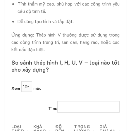
Tính thẩm mỹ cao, phù hợp với các công trình yêu
cầu độ tinh tế.
Dễ dàng tạo hình và lắp đặt.
Ứng dụng
: Thép hình V thường được sử dụng trong
các công trình trang trí, lan can, hàng rào, hoặc các
kết cấu đặc biệt.
So sánh thép hình I, H, U, V – loại nào tốt
cho xây dựng?
Xem
mục
Tìm:
LOẠI
KHẢ
ĐỘ
TRỌNG
GIÁ
THÉP
NĂNG
BỀN
LƯỢNG
THÀNH