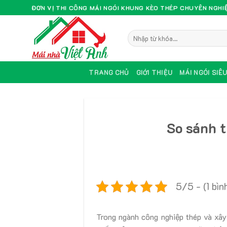
Skip
ĐƠN VỊ THI CÔNG MÁI NGÓI KHUNG KÈO THÉP CHUYÊN NGHI
to
content
TRANG CHỦ
GIỚI THIỆU
MÁI NGÓI SIÊ
So sánh 
5/5 - (1 bìn
Trong ngành công nghiệp thép và xây