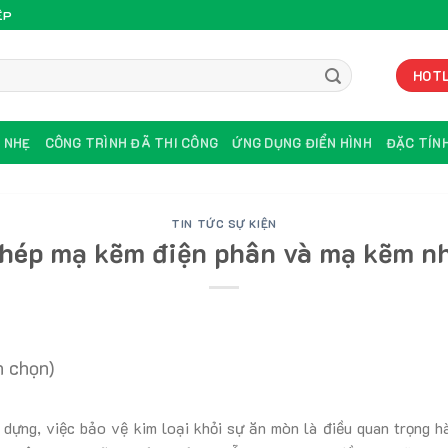
ỆP
HOTL
U NHẸ
CÔNG TRÌNH ĐÃ THI CÔNG
ỨNG DỤNG ĐIỂN HÌNH
ĐẶC TÍNH
TIN TỨC SỰ KIỆN
thép mạ kẽm điện phân và mạ kẽm n
h chọn)
 dựng, việc bảo vệ kim loại khỏi sự ăn mòn là điều quan trọng h