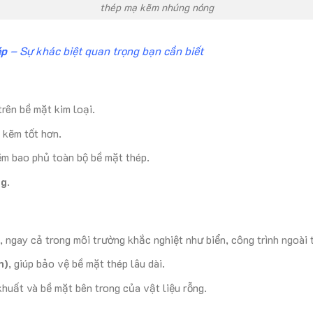
thép mạ kẽm nhúng nóng
ép
– Sự khác biệt quan trọng bạn cần biết
trên bề mặt kim loại.
 kẽm tốt hơn.
ẽm bao phủ toàn bộ bề mặt thép.
ng
.
, ngay cả trong môi trường khắc nghiệt như biển, công trình ngoài t
n)
, giúp bảo vệ bề mặt thép lâu dài.
khuất và bề mặt bên trong của vật liệu rỗng.