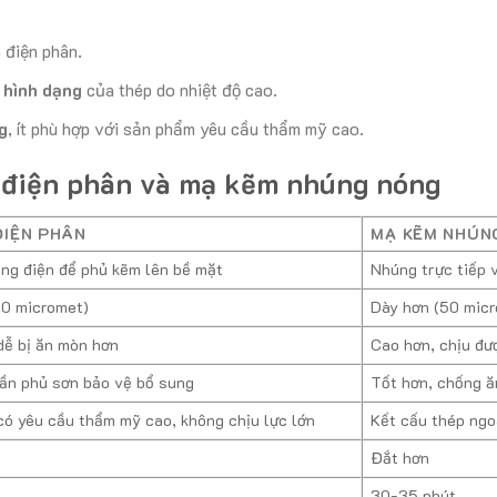
 điện phân.
 hình dạng
của thép do nhiệt độ cao.
g
, ít phù hợp với sản phẩm yêu cầu thẩm mỹ cao.
 điện phân và mạ kẽm nhúng nóng
ĐIỆN PHÂN
MẠ KẼM NHÚN
ng điện để phủ kẽm lên bề mặt
Nhúng trực tiếp 
20 micromet)
Dày hơn (50 micr
dễ bị ăn mòn hơn
Cao hơn, chịu đư
ần phủ sơn bảo vệ bổ sung
Tốt hơn, chống ă
ó yêu cầu thẩm mỹ cao, không chịu lực lớn
Kết cấu thép ngoà
Đắt hơn
30-35 phút