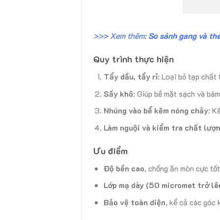
>>> Xem thêm:
So sánh gang và th
Quy trình thực hiện
Tẩy dầu, tẩy rỉ
: Loại bỏ tạp chất 
Sấy khô
: Giúp bề mặt sạch và bám
Nhúng vào bể kẽm nóng chảy
: K
Làm nguội và kiểm tra chất lượ
Ưu điểm
Độ bền cao
, chống ăn mòn cực tốt
Lớp mạ dày (50 micromet trở lê
Bảo vệ toàn diện
, kể cả các góc 