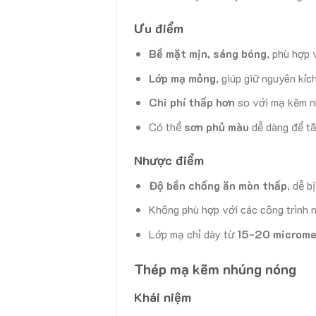
Ưu điểm
Bề mặt mịn, sáng bóng
, phù hợp
Lớp mạ mỏng
, giúp giữ nguyên kíc
Chi phí thấp hơn
so với mạ kẽm n
Có thể
sơn phủ màu
dễ dàng để tă
Nhược điểm
Độ bền chống ăn mòn thấp
, dễ b
Không phù hợp với các công trình 
Lớp mạ chỉ dày từ
15-20 microme
Thép mạ kẽm nhúng nóng
Khái niệm