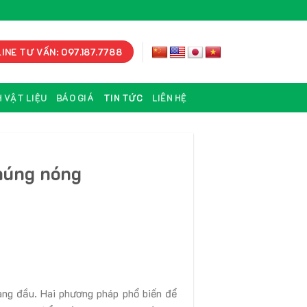
INE TƯ VẤN: 097.187.7788
 VẬT LIỆU
BÁO GIÁ
TIN TỨC
LIÊN HỆ
húng nóng
àng đầu. Hai phương pháp phổ biến để