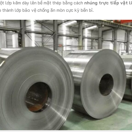
ột lớp kẽm dày lên bề mặt thép bằng cách
nhúng trực tiếp vật 
ạo thành lớp bảo vệ chống ăn mòn cực kỳ bền bỉ.