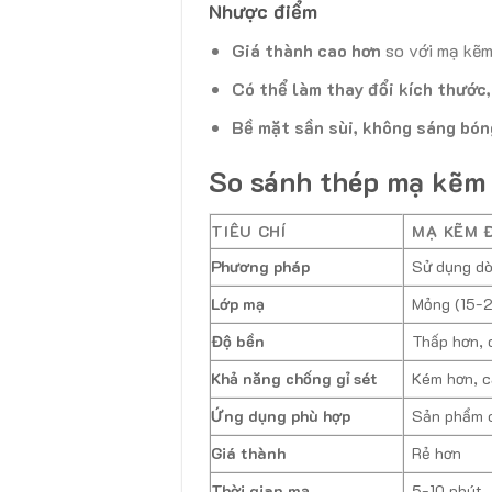
Nhược điểm
Giá thành cao hơn
so với mạ kẽm
Có thể làm thay đổi kích thước,
Bề mặt sần sùi, không sáng bón
So sánh thép mạ kẽm
TIÊU CHÍ
MẠ KẼM 
Phương pháp
Sử dụng dò
Lớp mạ
Mỏng (15-
Độ bền
Thấp hơn, 
Khả năng chống gỉ sét
Kém hơn, c
Ứng dụng phù hợp
Sản phẩm c
Giá thành
Rẻ hơn
Thời gian mạ
5-10 phút