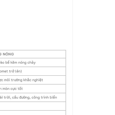
G NÓNG
vào bể kẽm nóng chảy
omet trở lên)
ợc môi trường khắc nghiệt
n mòn cực tốt
i trời, cầu đường, công trình biển