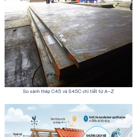
So sánh thép C45 và S45C chi tiết từ A–Z