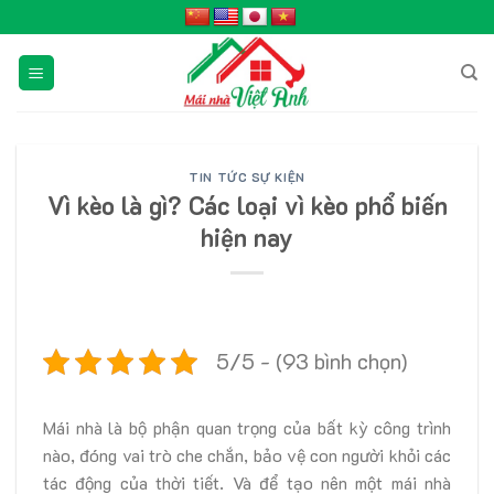
Skip
to
content
TIN TỨC SỰ KIỆN
Vì kèo là gì? Các loại vì kèo phổ biến
hiện nay
5/5 - (93 bình chọn)
Mái nhà là bộ phận quan trọng của bất kỳ công trình
nào, đóng vai trò che chắn, bảo vệ con người khỏi các
tác động của thời tiết. Và để tạo nên một mái nhà