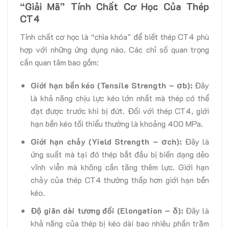
“Giải Mã” Tính Chất Cơ Học Của Thép
CT4
Tính chất cơ học là “chìa khóa” để biết thép CT4 phù
hợp với những ứng dụng nào. Các chỉ số quan trọng
cần quan tâm bao gồm:
Giới hạn bền kéo (Tensile Strength – σb):
Đây
là khả năng chịu lực kéo lớn nhất mà thép có thể
đạt được trước khi bị đứt. Đối với thép CT4, giới
hạn bền kéo tối thiểu thường là khoảng 400 MPa.
Giới hạn chảy (Yield Strength – σch):
Đây là
ứng suất mà tại đó thép bắt đầu bị biến dạng dẻo
vĩnh viễn mà không cần tăng thêm lực. Giới hạn
chảy của thép CT4 thường thấp hơn giới hạn bền
kéo.
Độ giãn dài tương đối (Elongation – δ):
Đây là
khả năng của thép bị kéo dài bao nhiêu phần trăm