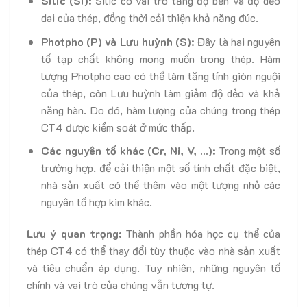
Silic (Si):
Silic có vai trò tăng độ bền và độ dẻo
dai của thép, đồng thời cải thiện khả năng đúc.
Photpho (P) và Lưu huỳnh (S):
Đây là hai nguyên
tố tạp chất không mong muốn trong thép. Hàm
lượng Photpho cao có thể làm tăng tính giòn nguội
của thép, còn Lưu huỳnh làm giảm độ dẻo và khả
năng hàn. Do đó, hàm lượng của chúng trong thép
CT4 được kiểm soát ở mức thấp.
Các nguyên tố khác (Cr, Ni, V, …):
Trong một số
trường hợp, để cải thiện một số tính chất đặc biệt,
nhà sản xuất có thể thêm vào một lượng nhỏ các
nguyên tố hợp kim khác.
Lưu ý quan trọng:
Thành phần hóa học cụ thể của
thép CT4 có thể thay đổi tùy thuộc vào nhà sản xuất
và tiêu chuẩn áp dụng. Tuy nhiên, những nguyên tố
chính và vai trò của chúng vẫn tương tự.