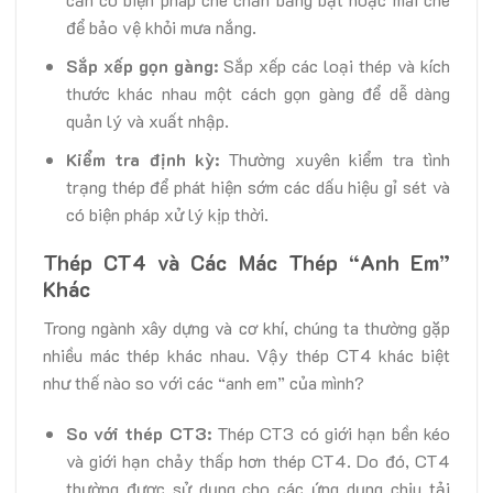
để bảo vệ khỏi mưa nắng.
Sắp xếp gọn gàng:
Sắp xếp các loại thép và kích
thước khác nhau một cách gọn gàng để dễ dàng
quản lý và xuất nhập.
Kiểm tra định kỳ:
Thường xuyên kiểm tra tình
trạng thép để phát hiện sớm các dấu hiệu gỉ sét và
có biện pháp xử lý kịp thời.
Thép CT4 và Các Mác Thép “Anh Em”
Khác
Trong ngành xây dựng và cơ khí, chúng ta thường gặp
nhiều mác thép khác nhau. Vậy thép CT4 khác biệt
như thế nào so với các “anh em” của mình?
So với thép CT3:
Thép CT3 có giới hạn bền kéo
và giới hạn chảy thấp hơn thép CT4. Do đó, CT4
thường được sử dụng cho các ứng dụng chịu tải