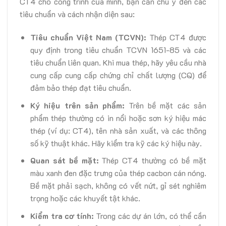
CT4 cho công trình của mình, bạn cần chú ý đến các
tiêu chuẩn và cách nhận diện sau:
Tiêu chuẩn Việt Nam (TCVN):
Thép CT4 được
quy định trong tiêu chuẩn TCVN 1651-85 và các
tiêu chuẩn liên quan. Khi mua thép, hãy yêu cầu nhà
cung cấp cung cấp chứng chỉ chất lượng (CQ) để
đảm bảo thép đạt tiêu chuẩn.
Ký hiệu trên sản phẩm:
Trên bề mặt các sản
phẩm thép thường có in nổi hoặc sơn ký hiệu mác
thép (ví dụ: CT4), tên nhà sản xuất, và các thông
số kỹ thuật khác. Hãy kiểm tra kỹ các ký hiệu này.
Quan sát bề mặt:
Thép CT4 thường có bề mặt
màu xanh đen đặc trưng của thép cacbon cán nóng.
Bề mặt phải sạch, không có vết nứt, gỉ sét nghiêm
trọng hoặc các khuyết tật khác.
Kiểm tra cơ tính:
Trong các dự án lớn, có thể cần