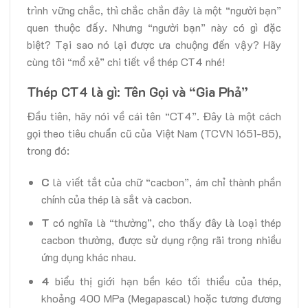
trình vững chắc, thì chắc chắn đây là một “người bạn”
quen thuộc đấy. Nhưng “người bạn” này có gì đặc
biệt? Tại sao nó lại được ưa chuộng đến vậy? Hãy
cùng tôi “mổ xẻ” chi tiết về thép CT4 nhé!
Thép CT4 là gì: Tên Gọi và “Gia Phả”
Đầu tiên, hãy nói về cái tên “CT4”. Đây là một cách
gọi theo tiêu chuẩn cũ của Việt Nam (TCVN 1651-85),
trong đó:
C
là viết tắt của chữ “cacbon”, ám chỉ thành phần
chính của thép là sắt và cacbon.
T
có nghĩa là “thường”, cho thấy đây là loại thép
cacbon thường, được sử dụng rộng rãi trong nhiều
ứng dụng khác nhau.
4
biểu thị giới hạn bền kéo tối thiểu của thép,
khoảng 400 MPa (Megapascal) hoặc tương đương