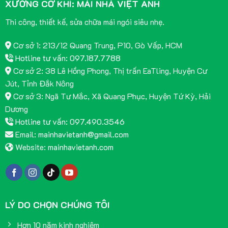
XƯỞNG CƠ KHÍ: MÁI NHÀ VIỆT ANH
Thi công, thiết kế, sửa chữa mái ngói siêu nhẹ.
Cơ sở 1: 213/12 Quang Trung, P10, Gò Vấp, HCM
Hotline tư vấn: 097.187.7788
Cơ sở 2: 38 Lê Hồng Phong, Thị trấn EaTling, Huyện Cư
Jút, Tỉnh Đắk Nông
Cơ sở 3: Ngã Tư Mắc, Xã Quang Phục, Huyện Tứ Kỳ, Hải
Dương
Hotline tư vấn: 097.490.3546
Email:
mainhavietanh@gmail.com
Website:
mainhavietanh.com
LÝ DO CHỌN CHÚNG TÔI
Hơn 10 năm kinh nghiệm