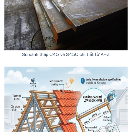
So sánh thép C45 và S45C chi tiết từ A–Z